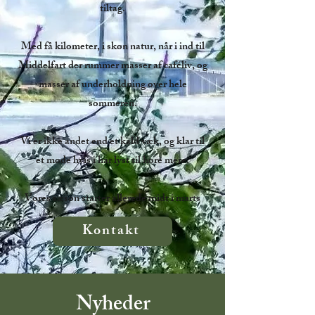
tiltag.
Med få kilometer, i skøn natur, når i ind til
Middelfart der rummer masser af caféliv, og
masser af underholdning over hele
sommeren.
Vi er ikke andet end et kald væk, og klar til
et møde hvis i har lyst til høre mere.
Vores sæson starter allerede midt i marts
Kontakt
Nyheder