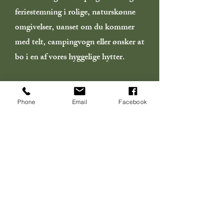
feriestemning i rolige, naturskønne
omgivelser, uanset om du kommer
med telt, campingvogn eller ønsker at
bo i en af vores hyggelige hytter.
Phone
Email
Facebook
Bo på Hindsgavl Camping og oplev
Lillebælt under overfladen. Her
venter et rigt dyreliv, og
dykkeroplevelser er lige ved hånden –
Vi tilbyder iltpåfyldning direkte fra
campingpladsen. Så tag jeres grej