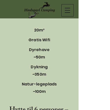
20m²
Gratis Wifi
Dyrehave
~50m
Dykning
~350m
Natur-legeplads
~100m