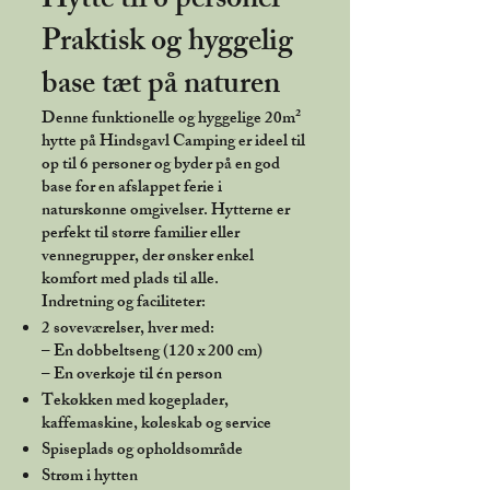
Hytte til 6 personer –
Praktisk og hyggelig
base tæt på naturen
Denne funktionelle og hyggelige 20m²
hytte på Hindsgavl Camping er ideel til
op til 6 personer og byder på en god
base for en afslappet ferie i
naturskønne omgivelser. Hytterne er
perfekt til større familier eller
vennegrupper, der ønsker enkel
komfort med plads til alle.
Indretning og faciliteter:
2 soveværelser, hver med:
– En dobbeltseng (120 x 200 cm)
– En overkøje til én person
Tekøkken med kogeplader,
kaffemaskine, køleskab og service
Spiseplads og opholdsområde
Strøm i hytten