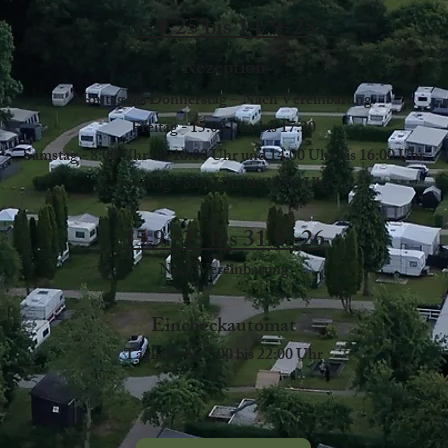
1/4-25 bis 14/9-25
Rezeption
Montag bis Donnerstag - Nach Vereinbarung.
Freitag - 15:00 Uhr bis 17:30
Samstag - 8:00 Uhr bis 10:00 Uhr und 14:00 Uhr bis 16:00 Uhr
Sonntag - 8:00 Uhr bis 10:00 Uhr
15.9.-25 bis 31.3.-26
Nach Vereinbarung
Eincheckautomat
Täglich von 7:00 bis 22:00 Uhr