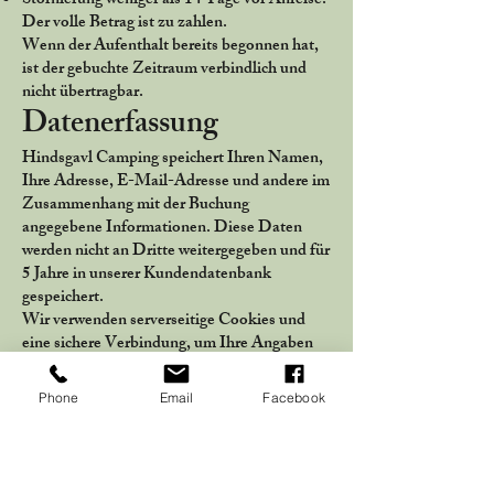
Stornierung weniger als 14 Tage vor Anreise:
Der volle Betrag ist zu zahlen.
Wenn der Aufenthalt bereits begonnen hat,
ist der gebuchte Zeitraum verbindlich und
nicht übertragbar.
Datenerfassung
Hindsgavl Camping speichert Ihren Namen,
Ihre Adresse, E-Mail-Adresse und andere im
Zusammenhang mit der Buchung
angegebene Informationen. Diese Daten
werden nicht an Dritte weitergegeben und für
5 Jahre in unserer Kundendatenbank
gespeichert.
Wir verwenden serverseitige Cookies und
eine sichere Verbindung, um Ihre Angaben
auf der Website zu schützen.
Zahlungen mit Kreditkarte erfolgen über
Phone
Email
Facebook
einen sicheren Server, wobei alle
Informationen verschlüsselt übertragen
werden.
Bei Preisfehlern im Online-Buchungssystem