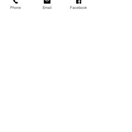
Phone
Email
Facebook
Hütte 16,
20m²
6 Personen