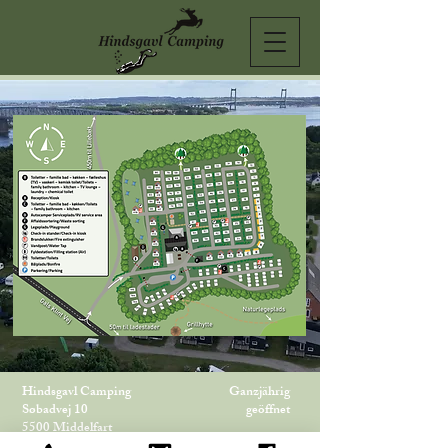
Hindsgavl Camping
Ganzjährig
Søbadvej 10
geöffnet
5500 Middelfart
Dänemark